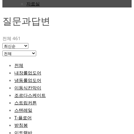
자료실
질문과답변
전체 461
전체
내장롤업도어
냉동롤업도어
이동식칸막이
조르다스케이트
스트립커튼
스텐레일
T-플로어
받칭봉
이트랙바