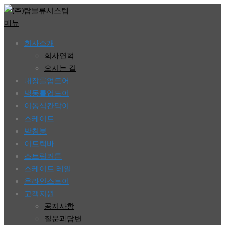
콘
텐
메뉴
츠
회사소개
로
회사연혁
바
오시는 길
로
내장롤업도어
가
냉동롤업도어
기
이동식칸막이
스케이트
받침봉
이트랙바
스트립커튼
스케이트 레일
온라인스토어
고객지원
공지사항
질문과답변