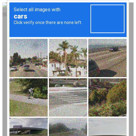
콘
텐
메뉴
츠
회사소개
로
회사연혁
바
오시는 길
로
내장롤업도어
가
냉동롤업도어
기
이동식칸막이
스케이트
받침봉
이트랙바
스트립커튼
스케이트 레일
온라인스토어
고객지원
공지사항
질문과답변