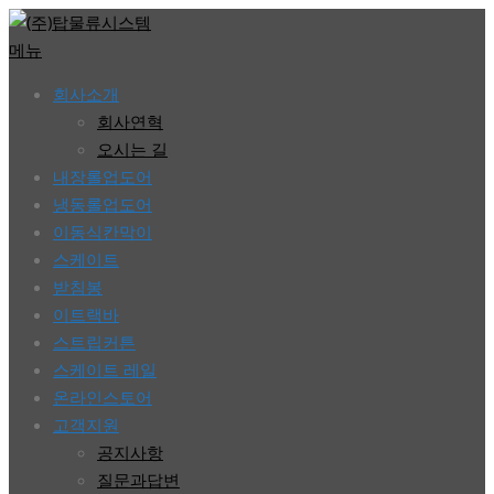
콘
텐
메뉴
츠
회사소개
로
회사연혁
바
오시는 길
로
내장롤업도어
가
냉동롤업도어
기
이동식칸막이
스케이트
받침봉
이트랙바
스트립커튼
스케이트 레일
온라인스토어
고객지원
공지사항
질문과답변