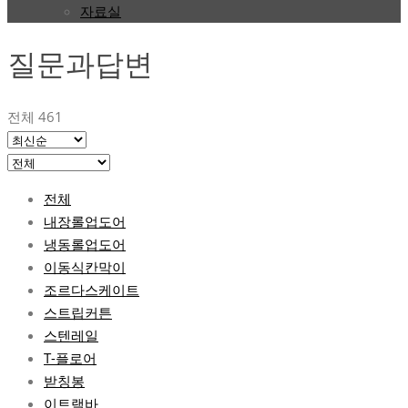
자료실
질문과답변
전체 461
전체
내장롤업도어
냉동롤업도어
이동식칸막이
조르다스케이트
스트립커튼
스텐레일
T-플로어
받칭봉
이트랙바