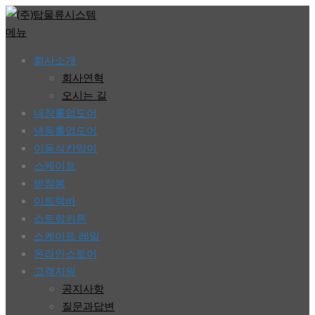
콘
텐
메뉴
츠
회사소개
로
회사연혁
바
오시는 길
로
내장롤업도어
가
냉동롤업도어
기
이동식칸막이
스케이트
받침봉
이트랙바
스트립커튼
스케이트 레일
온라인스토어
고객지원
공지사항
질문과답변