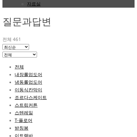
자료실
질문과답변
전체 461
전체
내장롤업도어
냉동롤업도어
이동식칸막이
조르다스케이트
스트립커튼
스텐레일
T-플로어
받칭봉
이트랙바