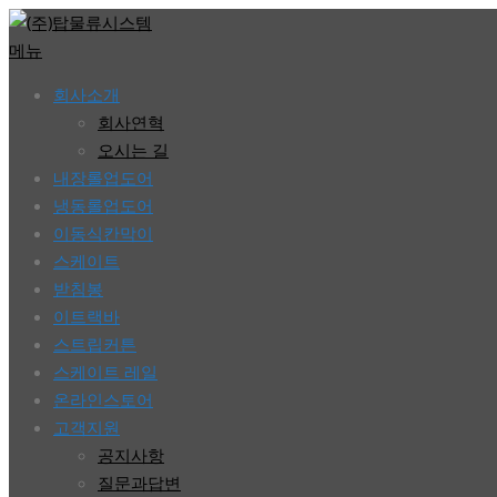
콘
텐
메뉴
츠
회사소개
로
회사연혁
바
오시는 길
로
내장롤업도어
가
냉동롤업도어
기
이동식칸막이
스케이트
받침봉
이트랙바
스트립커튼
스케이트 레일
온라인스토어
고객지원
공지사항
질문과답변