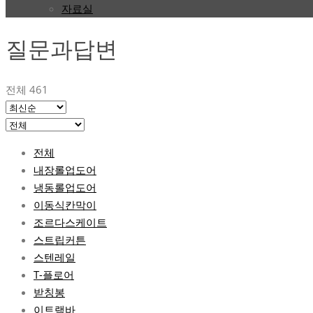
자료실
질문과답변
전체 461
전체
내장롤업도어
냉동롤업도어
이동식칸막이
조르다스케이트
스트립커튼
스텐레일
T-플로어
받칭봉
이트랙바