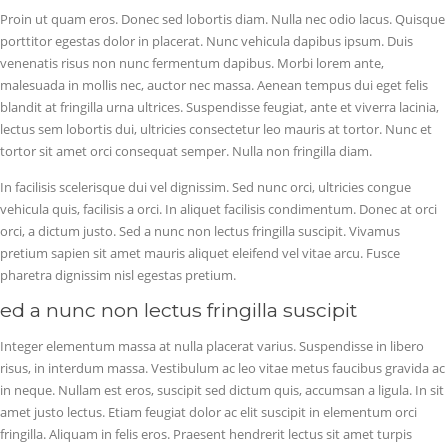
Proin ut quam eros. Donec sed lobortis diam. Nulla nec odio lacus. Quisque
porttitor egestas dolor in placerat. Nunc vehicula dapibus ipsum. Duis
venenatis risus non nunc fermentum dapibus. Morbi lorem ante,
malesuada in mollis nec, auctor nec massa. Aenean tempus dui eget felis
blandit at fringilla urna ultrices. Suspendisse feugiat, ante et viverra lacinia,
lectus sem lobortis dui, ultricies consectetur leo mauris at tortor. Nunc et
tortor sit amet orci consequat semper. Nulla non fringilla diam.
In facilisis scelerisque dui vel dignissim. Sed nunc orci, ultricies congue
vehicula quis, facilisis a orci. In aliquet facilisis condimentum. Donec at orci
orci, a dictum justo. Sed a nunc non lectus fringilla suscipit. Vivamus
pretium sapien sit amet mauris aliquet eleifend vel vitae arcu. Fusce
pharetra dignissim nisl egestas pretium.
ed a nunc non lectus fringilla suscipit
Integer elementum massa at nulla placerat varius. Suspendisse in libero
risus, in interdum massa. Vestibulum ac leo vitae metus faucibus gravida ac
in neque. Nullam est eros, suscipit sed dictum quis, accumsan a ligula. In sit
amet justo lectus. Etiam feugiat dolor ac elit suscipit in elementum orci
fringilla. Aliquam in felis eros. Praesent hendrerit lectus sit amet turpis