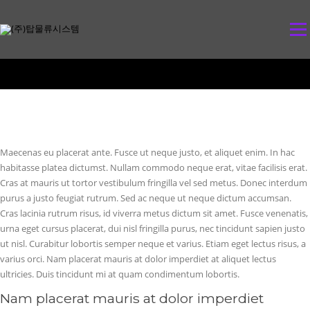
콘
텐
메뉴
츠
로
바
로
가
기
Maecenas eu placerat ante. Fusce ut neque justo, et aliquet enim. In hac
habitasse platea dictumst. Nullam commodo neque erat, vitae facilisis erat.
Cras at mauris ut tortor vestibulum fringilla vel sed metus. Donec interdum
purus a justo feugiat rutrum. Sed ac neque ut neque dictum accumsan.
Cras lacinia rutrum risus, id viverra metus dictum sit amet. Fusce venenatis,
urna eget cursus placerat, dui nisl fringilla purus, nec tincidunt sapien justo
ut nisl. Curabitur lobortis semper neque et varius. Etiam eget lectus risus, a
varius orci. Nam placerat mauris at dolor imperdiet at aliquet lectus
ultricies. Duis tincidunt mi at quam condimentum lobortis.
Nam placerat mauris at dolor imperdiet