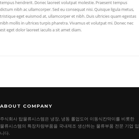
tempus hendrerit. Donec laoreet volutpat molestie. Praesent tempus
dictum nibh ac ullamcorper. Sed eu consequat nisi. Quisque ligula metus,
tristique eget euismod at, ullamcorper et nibh. Duis ultricies quam egestas
nibh mollis in ultrices turpis pharetra. Vivamus et volutpat mi. Donec nec
est eget dolor laoreet iaculis a sit amet diam.
ABOUT COMPANY
주식회사 탑물류시스템은 냉장, 냉동 롤업도어 이동식칸막이를 비롯한
물류시스템의 특장차량부품을 국내제조 생산하는 물류부품 전문 기업 입
니다.